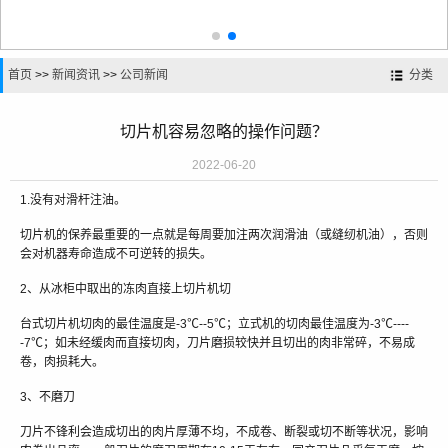
首页
>>
新闻资讯
>>
公司新闻
分类
切片机容易忽略的操作问题？
2022-06-20
1.没有对滑杆注油。
切片机的保养最重要的一点就是每周要加注两次润滑油（或缝纫机油），否则
会对机器寿命造成不可逆转的损失。
2、从冰柜中取出的冻肉直接上切片机切
台式切片机切肉的最佳温度是-3℃--5℃；立式机的切肉最佳温度为-3℃----
-7℃；如未经缓肉而直接切肉，刀片磨损较快并且切出的肉非常碎，不易成
卷，肉损耗大。
3、不磨刀
刀片不锋利会造成切出的肉片厚薄不均，不成卷、断裂或切不断等状况，影响